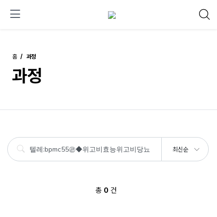
홈
과정
과정
최신순
총
0
건