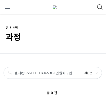
홈
과정
과정
최신순
총
0
건