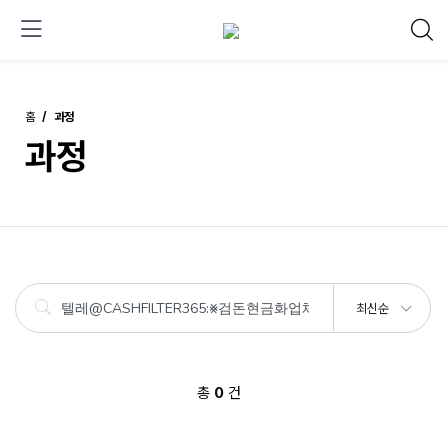
홈
과정
과정
최신순
총
0
건