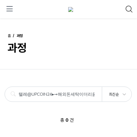
홈
과정
과정
최신순
총
0
건