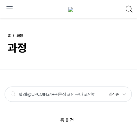
홈
과정
과정
최신순
총
0
건