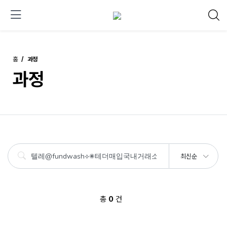
홈
과정
과정
최신순
총
0
건