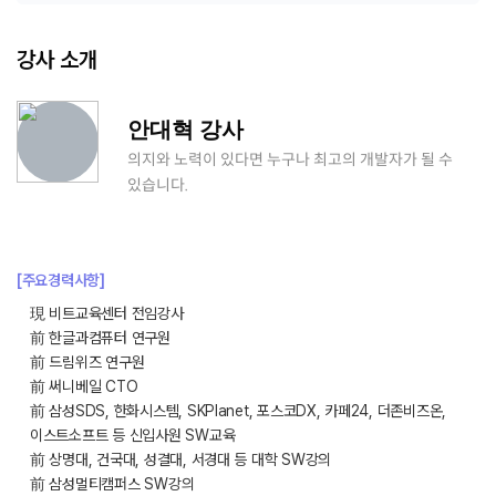
강사 소개
안대혁 강사
의지와 노력이 있다면 누구나 최고의 개발자가 될 수
있습니다.
[주요경력사항]
現 비트교육센터 전임강사
前 한글과컴퓨터 연구원
前 드림위즈 연구원
前 써니베일 CTO
前 삼성SDS, 한화시스템, SKPlanet, 포스코DX, 카페24, 더존비즈온,
이스트소프트 등 신입사원 SW교육
前 상명대, 건국대, 성결대, 서경대 등 대학 SW강의
前 삼성멀티캠퍼스 SW강의