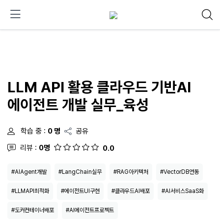
LLM API 활용 클라우드 기반AI
에이전트 개발 실무_육성
학습 중 :
0 명
공유
리뷰 :
0명
0.0
#AIAgent개발
#LangChain실무
#RAG아키텍처
#VectorDB연동
#LLMAPI최적화
#에이전트UI구현
#클라우드AI배포
#AI서비스SaaS화
#도커컨테이너배포
#AI에이전트프로젝트