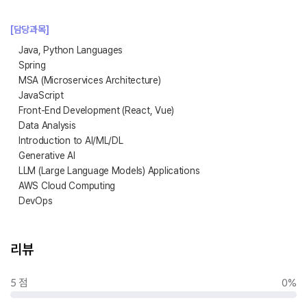
[담당과목]
Java, Python Languages
Spring
MSA (Microservices Architecture)
JavaScript
Front-End Development (React, Vue)
Data Analysis
Introduction to AI/ML/DL
Generative AI
LLM (Large Language Models) Applications
AWS Cloud Computing
DevOps
리뷰
5 점
0%