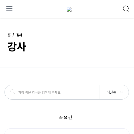
홈
강사
강사
최신순
총
8
건