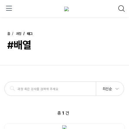
홈
과정
태그
#배열
최신순
총
1
건