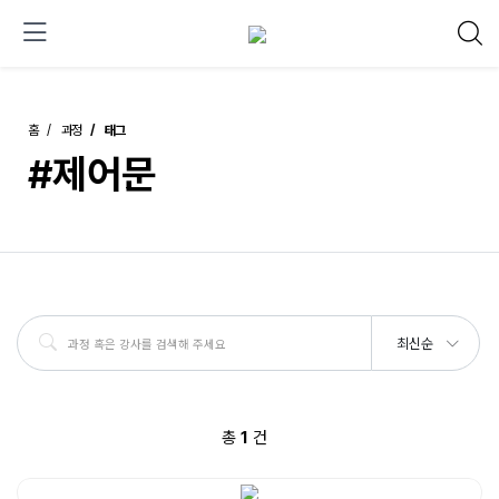
홈
과정
태그
#제어문
최신순
총
1
건