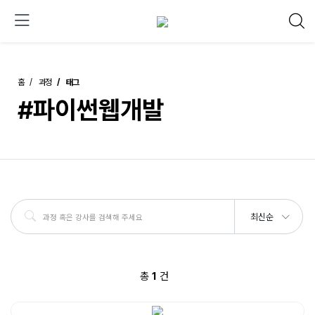
홈
과정
태그
#파이썬웹개발
최신순
총
1
건