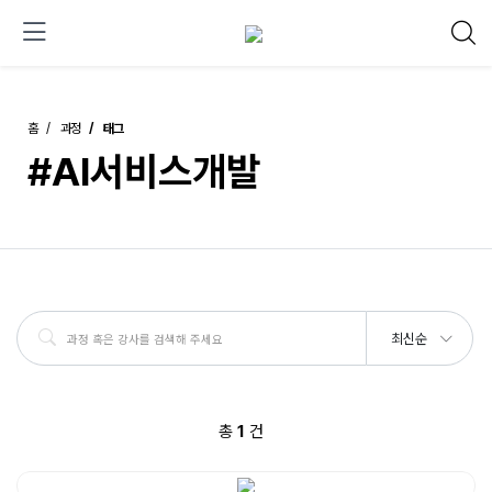
홈
과정
태그
#AI서비스개발
최신순
총
1
건