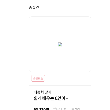
총
1
건
승인필요
배종혁 강사
쉽게 배우는 C언어 -
프로그래밍 기초 다지기
무기한
0강
90,370원