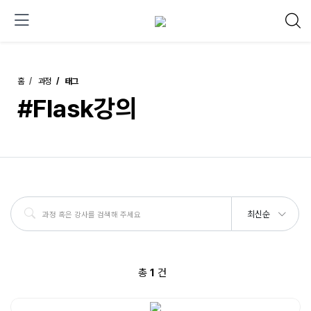
홈
과정
태그
#Flask강의
최신순
총
1
건