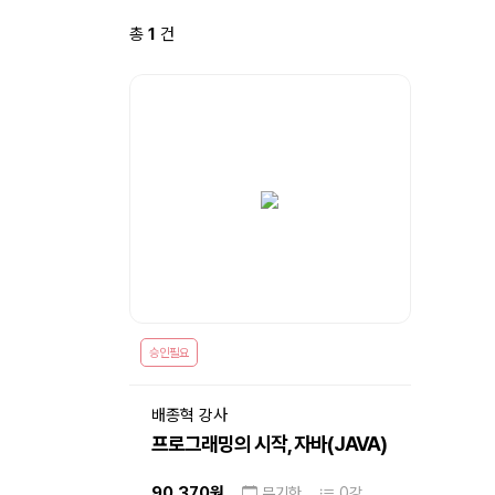
총
1
건
승인필요
배종혁 강사
프로그래밍의 시작, 자바(JAVA)
입문
90,370원
무기한
0강