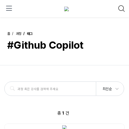
홈
과정
태그
#Github Copilot
최신순
총
1
건