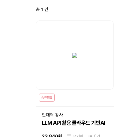
총
1
건
승인필요
안대혁 강사
LLM API 활용 클라우드 기반AI
에이전트 개발 실무_육성
23,840원
무기한
0강